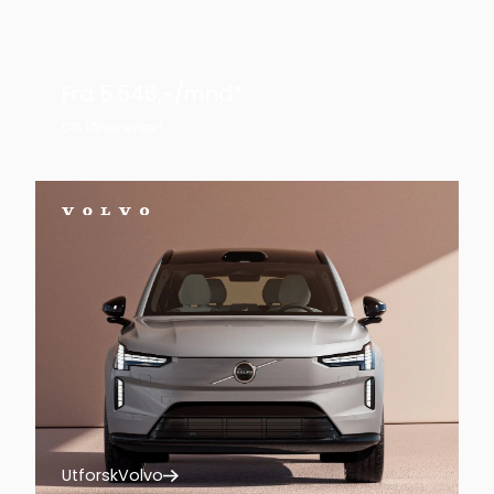
Fra 5.546,-/mnd*
0% lånerente*
Utforsk
Volvo