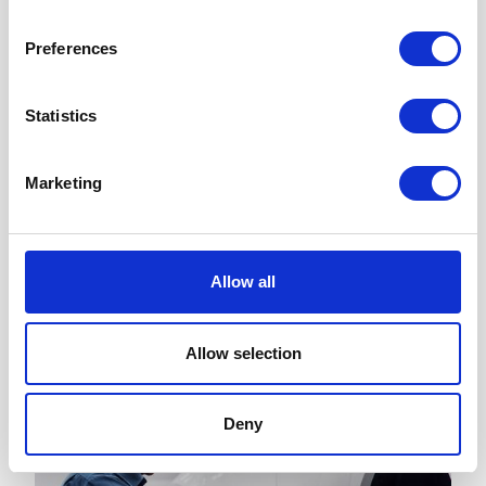
Hos oss kan du få hjelp til alt fra enkel
bilpleie til mer avansert
Preferences
lakkbehandling. Alltid med
skånsomme og miljøvennlige
bilpleieprodukter som gjør at bilen
Statistics
føles som ny igjen. Velg bilpleiepakken
som passer deg og la oss ta oss av
Marketing
resten.
Les mer om bilpleie
Allow all
Allow selection
Deny