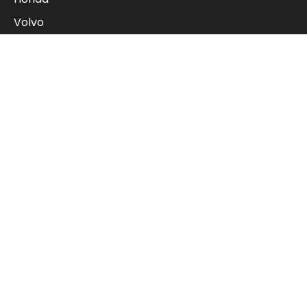
Volvo
Bilbutikk1 Selected
Se alle biler
Bruktbil
Moss
Fredrikstad
Askim
Sarpsborg
Ås
Se alle