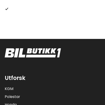
Jeg samtykker i at Bilbutikk 1 AS, kan behandle mine
personopplysninger i henhold til retningslinjene for
personvern.
Utforsk
KGM
Polestar
Honda