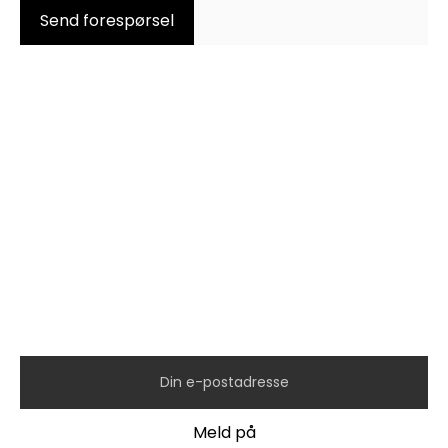
Hold deg oppdatert med
siste nytt fra oss!
Meld deg på vårt nyhetsbrev og hold deg
oppdatert på kampanjer, nye modeller,
konkurranser og mer.