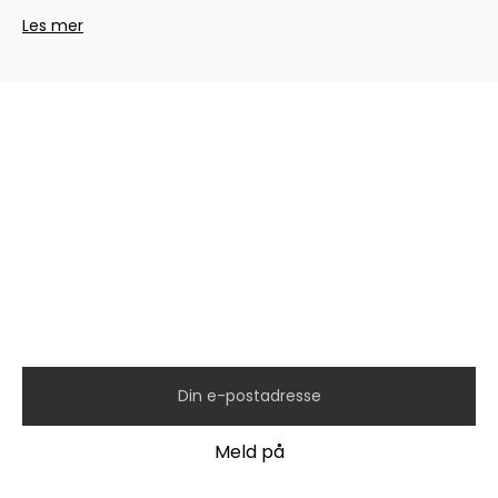
Les mer
Hold deg oppdatert med
siste nytt fra oss!
Meld deg på vårt nyhetsbrev og hold deg
oppdatert på kampanjer, nye modeller,
konkurranser og mer.