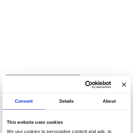
Kampanjer
Volvo EX30 - Sommerkampanje
Polestar 4
Volvo EX40 Sommerkampanje
Volvo EC40 Sommerkampanje
Volvo EX90 Sommerkampanje
Se alle kampanjer
Consent
Details
About
Verksted
Utvalgte bruktbiler
This website uses cookies
Honda
We use cookies to personalise content and ads, to