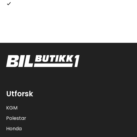
Jeg samtykker i at Bilbutikk 1 AS, kan behandle mine
personopplysninger i henhold til retningslinjene for
personvern.
Utforsk
KGM
Polestar
Honda