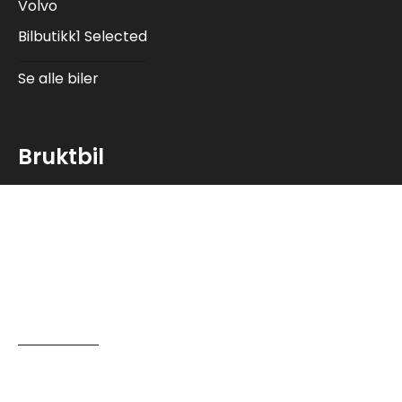
Volvo
Bilbutikk1 Selected
Se alle biler
Bruktbil
Moss
Fredrikstad
Askim
Sarpsborg
Ås
Se alle