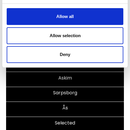
Våre avdelinger
Allow all
Moss
Allow selection
Fredrikstad
Deny
Fredrikstad - JLR
Askim
Sarpsborg
Ås
Selected