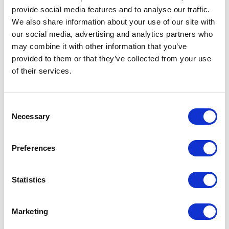
provide social media features and to analyse our traffic.
Polestar
We also share information about your use of our site with
Volvo
our social media, advertising and analytics partners who
may combine it with other information that you’ve
provided to them or that they’ve collected from your use
of their services.
Annet
Dekkhotell
Consent
Necessary
Finansiering
Selection
Innbytte
Preferences
Vår historie
Skade og lakk
Statistics
Hertz
Bilressurs
Marketing