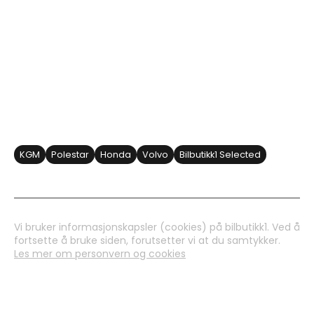
SALGSAVDELING
Åpningsider:
MAN - FRE: 10.00 - 17.00
LØRDAG: Etter avtale
VERKSTED
KGM
Polestar
Honda
Volvo
Bilbutikk1 Selected
Vi bruker informasjonskapsler (cookies) på bilbutikk1. Ved å
fortsette å bruke siden, forutsetter vi at du samtykker.
Les mer om personvern og cookies