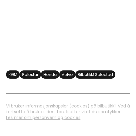
Åpningstider
SALGSAVDELING
Åpningsider:
MAN - FRE: 10.00 - 17.00
LØRDAG: Etter avtale
VERKSTED
KGM
Polestar
Honda
Volvo
Bilbutikk1 Selected
Vi bruker informasjonskapsler (cookies) på bilbutikk1. Ved å
fortsette å bruke siden, forutsetter vi at du samtykker.
Les mer om personvern og cookies