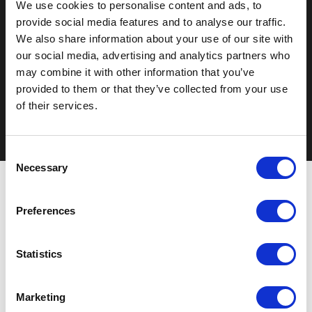
We use cookies to personalise content and ads, to
Volvo
provide social media features and to analyse our traffic.
We also share information about your use of our site with
Bilbutikk1 Selected
our social media, advertising and analytics partners who
may combine it with other information that you’ve
Se alle biler
provided to them or that they’ve collected from your use
of their services.
Bruktbil
Consent
Necessary
Moss
Selection
Fredrikstad
Preferences
Askim
Sarpsborg
Statistics
Ås
Se alle
Marketing