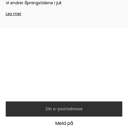
Vi endrer åpningstidene i juli
Les mer
Hold deg oppdatert med
siste nytt fra oss!
Meld deg på vårt nyhetsbrev og hold deg
oppdatert på kampanjer, nye modeller,
konkurranser og mer.