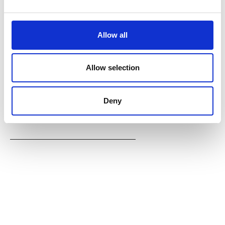
Kampanjer
Allow all
Volvo EX30 - Sommerkampanje
Allow selection
Polestar 4
Volvo EX40 Sommerkampanje
Deny
Volvo EC40 Sommerkampanje
Volvo EX90 Sommerkampanje
Se alle kampanjer
Verksted
Utvalgte bruktbiler