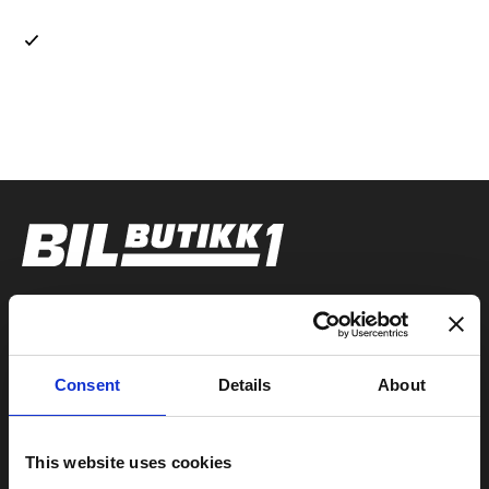
Jeg samtykker i at Bilbutikk 1 AS, kan behandle mine
personopplysninger i henhold til retningslinjene for
personvern.
Utforsk
Consent
Details
About
KGM
Polestar
This website uses cookies
Honda