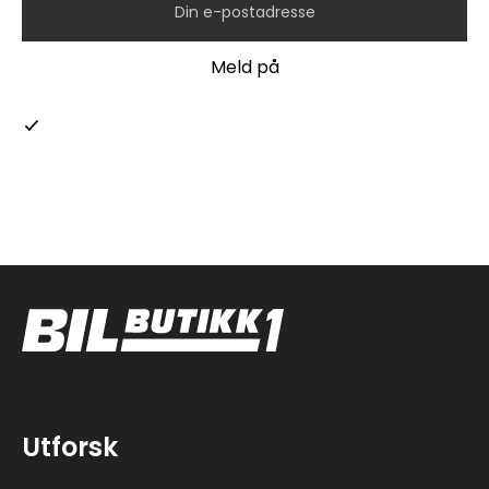
Jeg samtykker i at Bilbutikk 1 AS, kan behandle mine
personopplysninger i henhold til retningslinjene for
personvern.
Utforsk