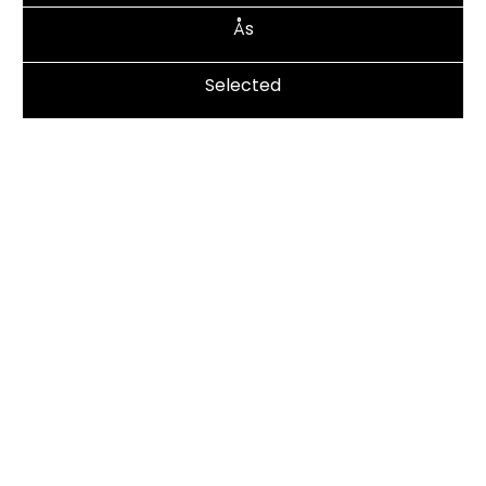
Ås
Selected
Kontakt
69 23 56 00
moss@bilbutikk1.no
Les mer om avdelingen
Adresse
KVAENVEIEN 7, 1529 MOSS
Åpningstider
SALGSAVDELING
Åpningsider:
MAN - FRE: 09.00 - 17.00