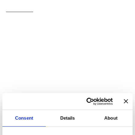
Ås
Se alle
Kampanjer
Volvo EX30 - Sommerkampanje
Polestar 4
Volvo EX40 Sommerkampanje
Volvo EC40 Sommerkampanje
Volvo EX90 Sommerkampanje
Se alle kampanjer
Consent
Details
About