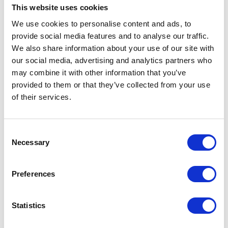
Verksted
This website uses cookies
We use cookies to personalise content and ads, to
Utvalgte bruktbiler
provide social media features and to analyse our traffic.
Honda
We also share information about your use of our site with
our social media, advertising and analytics partners who
Polestar
may combine it with other information that you’ve
Volvo
provided to them or that they’ve collected from your use
of their services.
Annet
Consent
Necessary
Selection
Dekkhotell
Finansiering
Preferences
Innbytte
Vår historie
Statistics
Skade og lakk