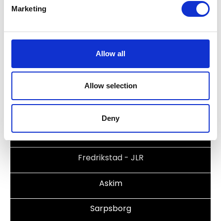
Marketing
Hertz
Bilressurs
Allow all
Våre avdelinger
Allow selection
Moss
Deny
Fredrikstad
Fredrikstad - JLR
Askim
Sarpsborg