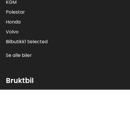
KGM
Polestar
Honda
Volvo
Bilbutikk1 Selected
Se alle biler
Bruktbil
Moss
Fredrikstad
Askim
Sarpsborg