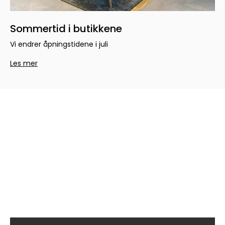
Sommertid i butikkene
Vi endrer åpningstidene i juli
Les mer
Hold deg oppdatert med
siste nytt fra oss!
Meld deg på vårt nyhetsbrev og hold deg
oppdatert på kampanjer, nye modeller,
konkurranser og mer.